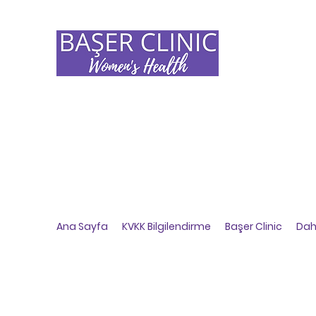
BAŞER CL
INTERNAT
Obstetrics · Gynecology · Oncology · Infe
Ana Sayfa
KVKK Bilgilendirme
Başer Clinic
Dah