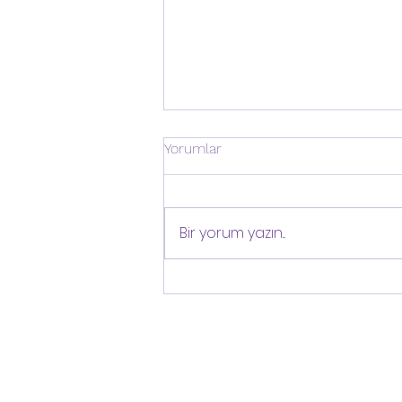
Yorumlar
Bir yorum yazın...
Adet düzensizliği hangi
durumlarda önemlidir?