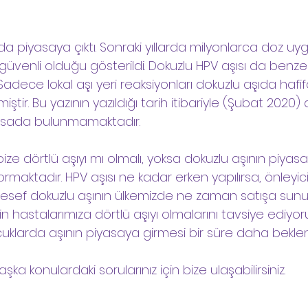
nda piyasaya çıktı. Sonraki yıllarda milyonlarca doz uy
venli olduğu gösterildi. Dokuzlu HPV aşısı da benzer
 Sadece lokal aşı yeri reaksiyonları dokuzlu aşıda haf
lmiştir. Bu yazının yazıldığı tarih itibariyle (Şubat 2020
iyasada bulunmamaktadır.
a bize dörtlü aşıyı mı olmalı, yoksa dokuzlu aşının piyas
rmaktadır. HPV aşısı ne kadar erken yapılırsa, önleyici
alesef dokuzlu aşının ülkemizde ne zaman satışa sunu
n hastalarımıza dörtlü aşıyı olmalarını tavsiye ediyorum
uklarda aşının piyasaya girmesi bir süre daha bekleneb
aşka konulardaki sorularınız için bize ulaşabilirsiniz. 