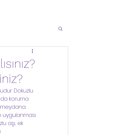
ısınız?
iniz?
cudur. Dokuzlu 
şı da koruma 
le meydana 
ın uygulanması 
u aşı, ek 
 