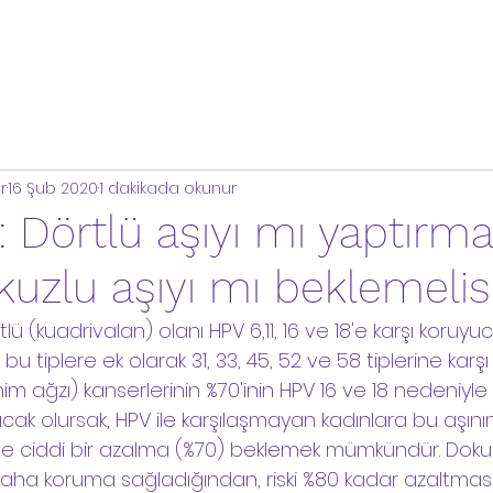
r
16 Şub 2020
1 dakikada okunur
: Dörtlü aşıyı mı yaptırmal
uzlu aşıyı mı beklemelis
lü (kuadrivalan) olanı HPV 6,11, 16 ve 18'e karşı koruyu
bu tiplere ek olarak 31, 33, 45, 52 ve 58 tiplerine kar
ahim ağzı) kanserlerinin %70'inin HPV 16 ve 18 nedeniy
lacak olursak, HPV ile karşılaşmayan kadınlara bu aşın
nde ciddi bir azalma (%70) beklemek mümkündür. Dokuzl
 daha koruma sağladığından, riski %80 kadar azaltması