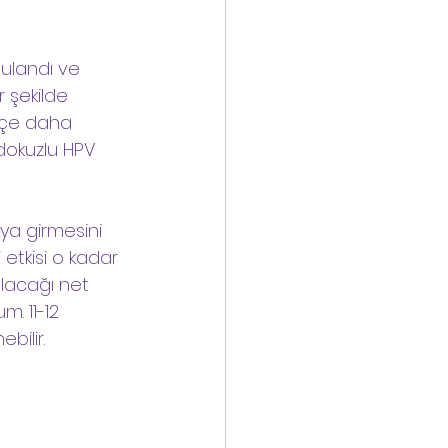
gulandı ve 
 şekilde 
ifçe daha 
) dokuzlu HPV 
aya girmesini 
 etkisi o kadar 
lacağı net 
. 11-12 
ilir. 