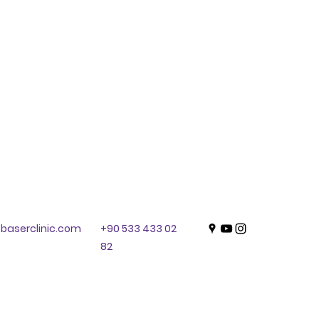
baserclinic.com
+90 533 433 02
82