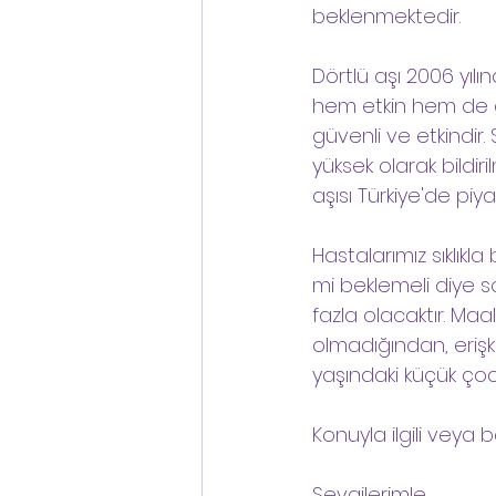
beklenmektedir.
Dörtlü aşı 2006 yılı
hem etkin hem de gü
güvenli ve etkindir.
yüksek olarak bildiri
aşısı Türkiye'de p
Hastalarımız sıklıkl
mi beklemeli diye so
fazla olacaktır. Ma
olmadığından, erişki
yaşındaki küçük çoc
Konuyla ilgili veya b
Sevgilerimle,