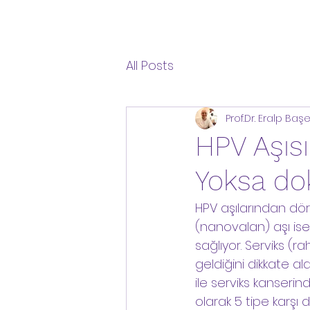
All Posts
Prof.Dr. Eralp Başe
HPV Aşısı
Yoksa dok
HPV aşılarından dört
(nanovalan) aşı ise 
sağlıyor. Serviks (r
geldiğini dikkate a
ile serviks kanseri
olarak 5 tipe karşı