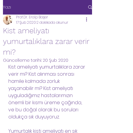
Yazı
Prof.Dr. Eralp Başer
17 Şub 2020
2 dakikada okunur
Kist ameliyatı
yumurtalıklara zarar verir
mi?
Güncelleme tarihi:
20 Şub 2020
Kist ameliyatı yumurtalıklara zarar 
verir mi? Kist alınması sonrası 
hamile kalmada zorluk 
yaşanabilir mi? Kist ameliyatı 
uyguladığımız hastalarımızın 
önemli bir kısmı üreme çağında, 
ve bu doğal olarak bu soruları 
oldukça sık duyuyoruz. 
Yumurtalık kisti ameliyatı en sık 