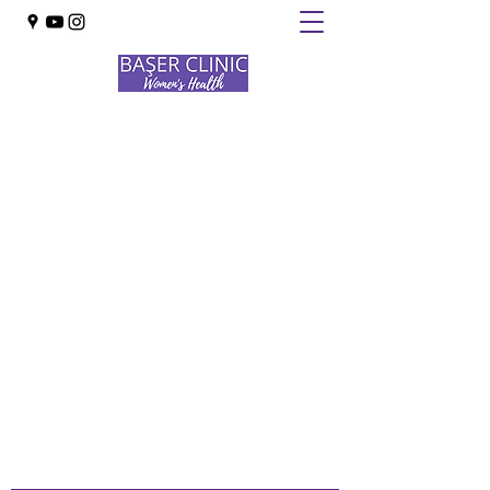
BAŞER CLINIC
INTERNATIONAL
Obstetrics · Gynecology · Oncology ·
Infertility
+90 533 433 02 82
Bize Ulaşın