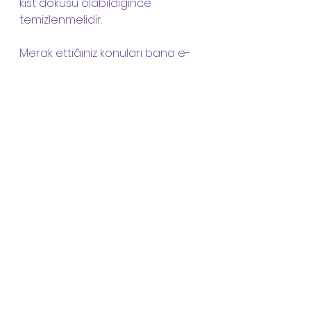
kist dokusu olabildiğince 
temizlenmelidir.
Merak ettiğiniz konuları bana e-
posta adresimizden ulaşarak 
danışabilirsiniz. 
Sevgilerimle. 
Dr. Eralp Başer
https://youtu.be/VM_3brVcbCc