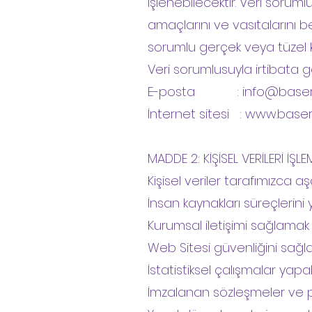
işlenebilecektir. Veri sorum
amaçlarını ve vasıtalarını b
sorumlu gerçek veya tüzel ki
Veri sorumlusuyla irtibata ge
E-posta : info@basercl
İnternet sitesi : www.baser
MADDE 2: KİŞİSEL VERİLERİ İŞL
Kişisel veriler tarafımızca 
İnsan kaynakları süreçlerini
Kurumsal iletişimi sağlamak
Web Sitesi güvenliğini sağ
İstatistiksel çalışmalar yap
İmzalanan sözleşmeler ve pr