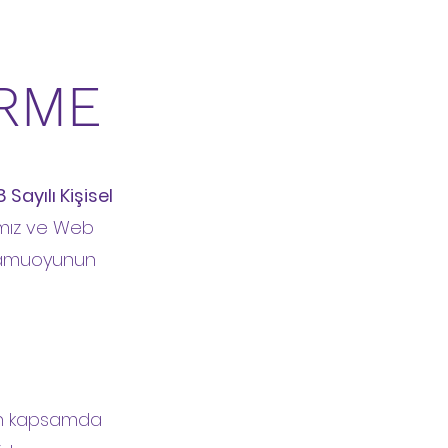
İRME
 Sayılı Kişisel
ımız ve Web
i kamuoyunun
anan kapsamda