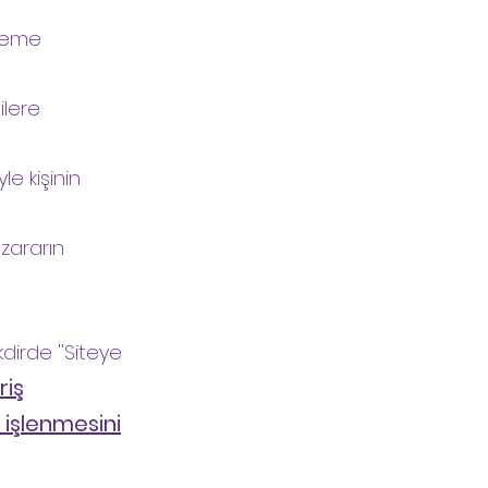
steme
ilere
le kişinin
 zararın
kdirde ''Siteye
riş
e işlenmesini