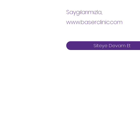
Saygılarımızla,
www.baserclinic.com
Siteye Devam Et