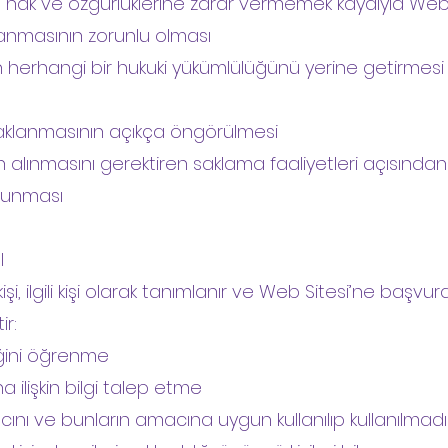
temel hak ve özgürlüklerine zarar vermemek kaydıyla Web
lanmasının zorunlu olması
nin herhangi bir hukuki yükümlülüğünü yerine getirmes
 saklanmasının açıkça öngörülmesi
nın alınmasını gerektiren saklama faaliyetleri açısından
ulunması
I
kişi, ilgili kişi olarak tanımlanır ve Web Sitesi’ne başvur
ir:
diğini öğrenme
na ilişkin bilgi talep etme
acını ve bunların amacına uygun kullanılıp kullanılma