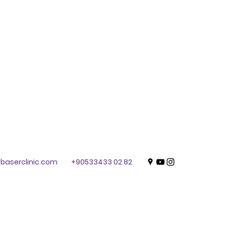
baserclinic.com
+90533433 02 82