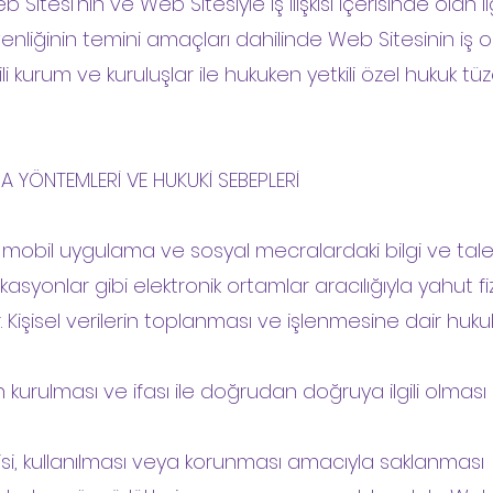
tesi’nin ve Web Sitesiyle iş ilişkisi içerisinde olan ilgil
üvenliğinin temini amaçları dahilinde Web Sitesinin iş o
li kurum ve kuruluşlar ile hukuken yetkili özel hukuk tüzel
MA YÖNTEMLERİ VE HUKUKİ SEBEPLERİ
esi, mobil uygulama ve sosyal mecralardaki bilgi ve tale
likasyonlar gibi elektronik ortamlar aracılığıyla yahut fiz
Kişisel verilerin toplanması ve işlenmesine dair huku
in kurulması ve ifası ile doğrudan doğruya ilgili olmas
tesisi, kullanılması veya korunması amacıyla saklanması