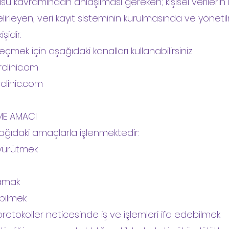
lusu kavramından anlaşılması gereken; kişisel verilerin
elirleyen, veri kayıt sisteminin kurulmasında ve yöne
şidir.
çmek için aşağıdaki kanalları kullanabilirsiniz:
inic.om
clinic.com
EME AMACI
aşağıdaki amaçlarla işlenmektedir:
 yürütmek
lamak
abilmek
otokoller neticesinde iş ve işlemleri ifa edebilmek