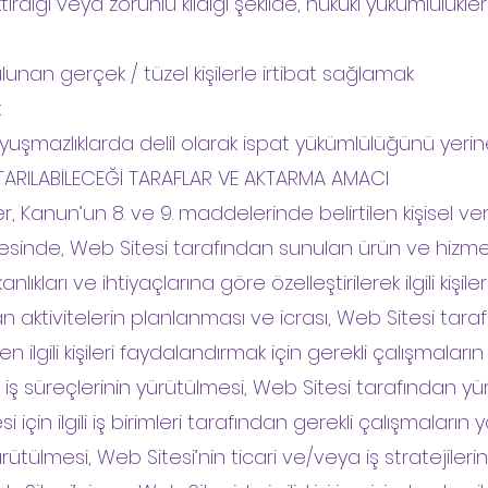
diği veya zorunlu kıldığı şekilde, hukuki yükümlülükler
bulunan gerçek / tüzel kişilerle irtibat sağlamak
k
uyuşmazlıklarda delil olarak ispat yükümlülüğünü yeri
AKTARILABİLECEĞİ TARAFLAR VE AKTARMA AMACI
riler, Kanun’un 8. ve 9. maddelerinde belirtilen kişisel ve
sinde, Web Sitesi tarafından sunulan ürün ve hizmetle
anlıkları ve ihtiyaçlarına göre özelleştirilerek ilgili kişi
lan aktivitelerin planlanması ve icrası, Web Sitesi tara
lgili kişileri faydalandırmak için gerekli çalışmaların i
i iş süreçlerinin yürütülmesi, Web Sitesi tarafından yür
si için ilgili iş birimleri tarafından gerekli çalışmaların
rütülmesi, Web Sitesi’nin ticari ve/veya iş stratejilerin