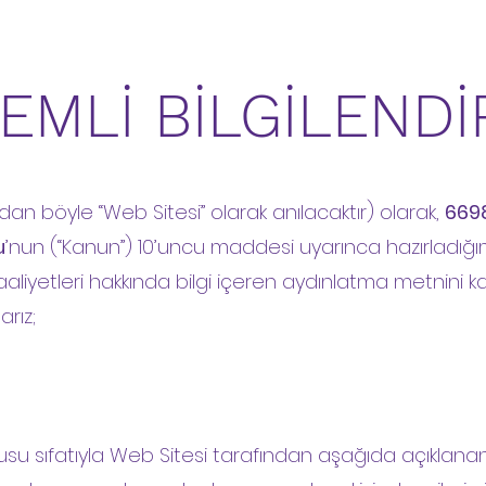
EMLİ BİLGİLEND
an böyle “Web Sitesi” olarak anılacaktır) olarak,
6698
u
’nun (“Kanun”) 10’uncu maddesi uyarınca hazırladığ
me faaliyetleri hakkında bilgi içeren aydınlatma metnin
arız;
rumlusu sıfatıyla Web Sitesi tarafından aşağıda açıkl