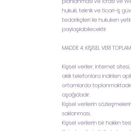
planlanması ve icrası ve Web Si
hukuki, teknik ve ticari-iş g
tedarikçileri ile hukuken yetki
paylaşılabilecektir.
MADDE 4: KİŞİSEL VERİ TOPLA
Kişisel veriler; internet sit
akıllı telefonlara indirilen ap
ortamlarda toplanmaktadır. 
aşağıdadır:
Kişisel verilerin sözleşmeler
saklanması,
Kişisel verilerin bir hakkın 