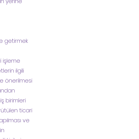
in yerine
ne getirmek
ri işleme
rin ilgili
lere önerilmesi
fından
ş birimleri
ütülen ticari
 yapılması ve
in