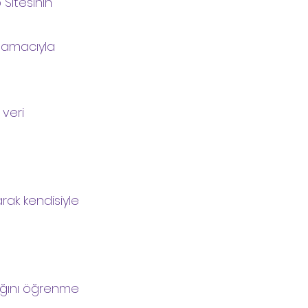
 Sitesinin
i amacıyla
 veri
arak kendisiyle
dığını öğrenme