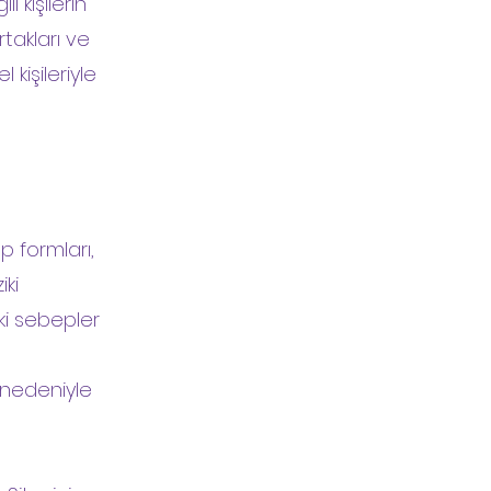
i kişilerin
rtakları ve
 kişileriyle
p formları,
iki
ki sebepler
ı nedeniyle