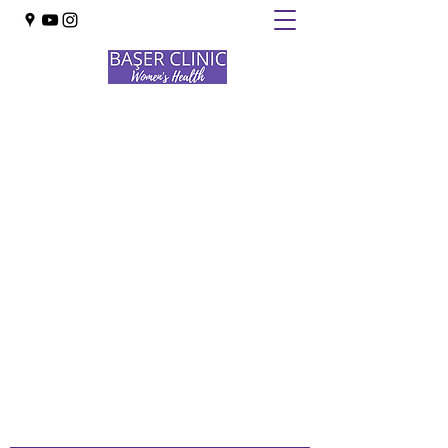
BAŞER CLINIC
INTERNATIONAL
Obstetrics · Gynecology · Oncology ·
Infertility
+90 533 433 02 82
Bize Ulaşın