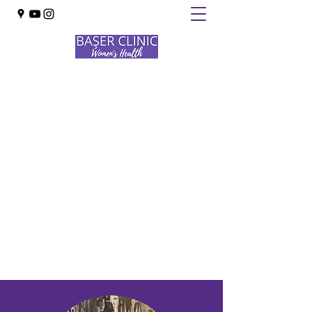
BAŞER CLINIC
INTERNATIONAL
Obstetrics · Gynecology · Oncology ·
Infertility
+90 533 433 02 82
Bize Ulaşın